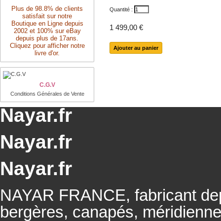
Plus de 98.8% de clients
Quantité :
satisfait sur notre
Boutique en Ligne depuis
1 499,00 €
2002 et 100% sur eBay
depuis plus de 17ans.
Cliquez pour afficher notre
livre d'or.
C.G.V
Conditions Générales de Vente
Nayar.fr
Nayar.fr
Nayar.fr
NAYAR FRANCE, fabricant depu
bergères, canapés, méridienn